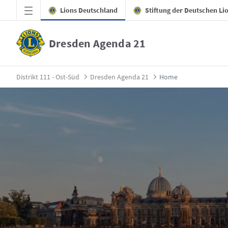
Zum Hauptinhalt springen
Lions Deutschland
Stiftung der Deutschen Li
Dresden Agenda 21
Home - Dresden Agenda 21
Distrikt 111 - Ost-Süd
Dresden Agenda 21
Home